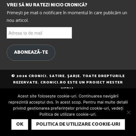
VREI SĂ NU RATEZI NICIO CRONICĂ?
Primești pe mail o notificare în momentul în care publicăm un
nou articol.
Adresa
ta
de
mail
ABONEAZĂ-TE
© 2026 CRONICI. SATIRE. ȘARJE. TOATE DREPTURILE
REZERVATE. CRONICI.RO ESTE UN PROIECT MESTER
MEDIA.
Acest site folosește cookie-uri. Continuarea navigării
reprezintă acceptul dvs. în acest scop. Pentru mai multe detalii
privind gestionarea preferințelor privind cookie-uri, vedeți
Politica de utilizare cookie-uri.
SUBSCRIBE
OK
POLITICA DE UTILIZARE COOKIE-URI