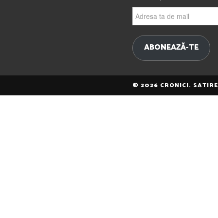
Adresa
ta
de
mail
ABONEAZĂ-TE
© 2026 CRONICI. SATIR