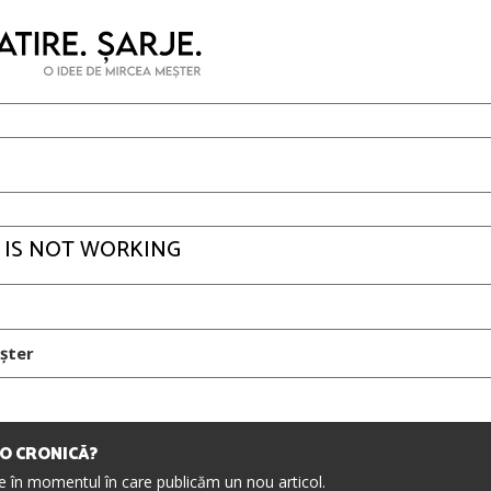
 IS NOT WORKING
șter
IO CRONICĂ?
re în momentul în care publicăm un nou articol.