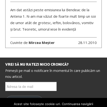
Am dat astăzi peste emisiunea lui Bendeac de la
Antena 1. N-am mai văzut de foarte mult timp un soi
de umor atât de grotesc, ieftin, bolovănos, vomitiv
și brut. Teoretic, umorul iese în evidență
Cuvinte de
Mircea Meșter
28.11.2010
VREI SĂ NU RATEZI NICIO CRONICĂ?
Primești pe mail o notificare în momentul în care publicăm un
nou articol.
Adresa
ta
de
mail
ABONEAZĂ-TE
Acest site folosește cookie-uri. Continuarea navigării