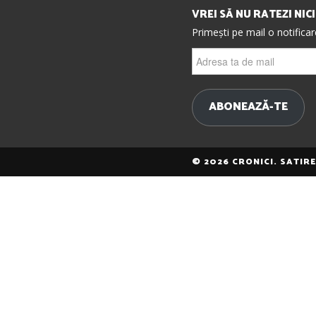
VREI SĂ NU RATEZI NIC
Primești pe mail o notifica
Adresa
ta
de
mail
ABONEAZĂ-TE
© 2026 CRONICI. SATIR