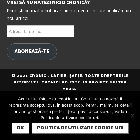
VREI SĂ NU RATEZI NICIO CRONICĂ?
Primești pe mail o notificare în momentul în care publicăm un
nou articol.
Adresa
ta
de
mail
ABONEAZĂ-TE
© 2026 CRONICI. SATIRE. ȘARJE. TOATE DREPTURILE
REZERVATE. CRONICI.RO ESTE UN PROIECT MESTER
MEDIA.
Acest site folosește cookie-uri. Continuarea navigării
reprezintă acceptul dvs. în acest scop. Pentru mai multe detalii
privind gestionarea preferințelor privind cookie-uri, vedeți
Politica de utilizare cookie-uri.
SUBSCRIBE
OK
POLITICA DE UTILIZARE COOKIE-URI