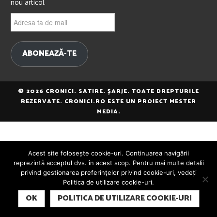
nou articol.
Adresa
ta
de
mail
ABONEAZĂ-TE
© 2026 CRONICI. SATIRE. ȘARJE. TOATE DREPTURILE
REZERVATE. CRONICI.RO ESTE UN PROIECT MESTER
MEDIA.
Acest site folosește cookie-uri. Continuarea navigării
reprezintă acceptul dvs. în acest scop. Pentru mai multe detalii
privind gestionarea preferințelor privind cookie-uri, vedeți
Politica de utilizare cookie-uri.
SUBSCRIBE
OK
POLITICA DE UTILIZARE COOKIE-URI