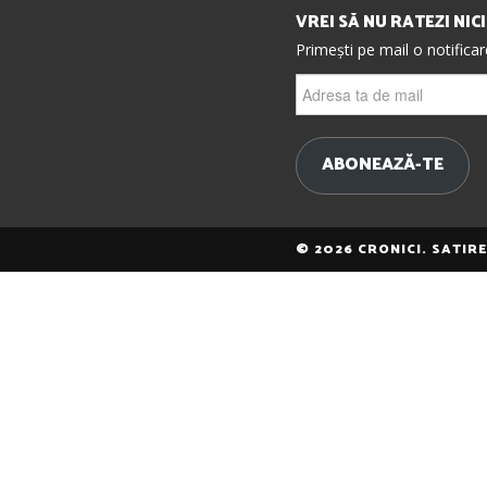
VREI SĂ NU RATEZI NIC
Primești pe mail o notifica
Adresa
ta
de
mail
ABONEAZĂ-TE
© 2026 CRONICI. SATIR