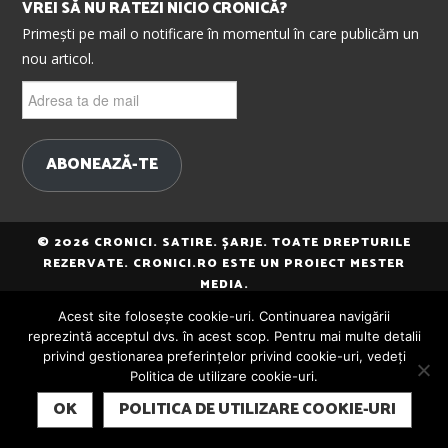
VREI SĂ NU RATEZI NICIO CRONICĂ?
Primești pe mail o notificare în momentul în care publicăm un
nou articol.
Adresa
ta
de
mail
ABONEAZĂ-TE
© 2026 CRONICI. SATIRE. ȘARJE. TOATE DREPTURILE
REZERVATE. CRONICI.RO ESTE UN PROIECT MESTER
MEDIA.
Acest site folosește cookie-uri. Continuarea navigării
reprezintă acceptul dvs. în acest scop. Pentru mai multe detalii
privind gestionarea preferințelor privind cookie-uri, vedeți
Politica de utilizare cookie-uri.
SUBSCRIBE
OK
POLITICA DE UTILIZARE COOKIE-URI