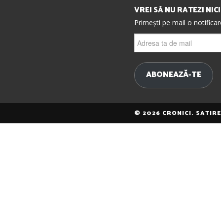
VREI SĂ NU RATEZI NIC
Primești pe mail o notifica
Adresa
ta
de
mail
ABONEAZĂ-TE
© 2026 CRONICI. SATIR