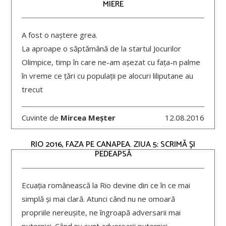
MIERE
A fost o naștere grea.
La aproape o săptămână de la startul Jocurilor
Olimpice, timp în care ne-am așezat cu fața-n palme
în vreme ce țări cu populații pe alocuri liliputane au
trecut
Cuvinte de
Mircea Meșter
12.08.2016
RIO 2016, FAZA PE CANAPEA. ZIUA 5: SCRIMĂ ȘI
PEDEAPSĂ
Ecuația românească la Rio devine din ce în ce mai
simplă și mai clară. Atunci când nu ne omoară
propriile nereușite, ne îngroapă adversarii mai
puternici. Când nu sunt adversarii puternici,