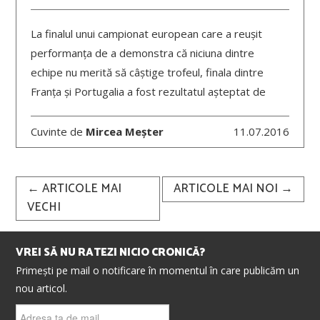
La finalul unui campionat european care a reușit
performanța de a demonstra că niciuna dintre
echipe nu merită să câștige trofeul, finala dintre
Franța și Portugalia a fost rezultatul așteptat de
Cuvinte de
Mircea Meșter
11.07.2016
Post
←
ARTICOLE MAI
ARTICOLE MAI NOI
→
navigation
VECHI
VREI SĂ NU RATEZI NICIO CRONICĂ?
Primești pe mail o notificare în momentul în care publicăm un
nou articol.
Adresa