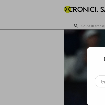
Type
your
email