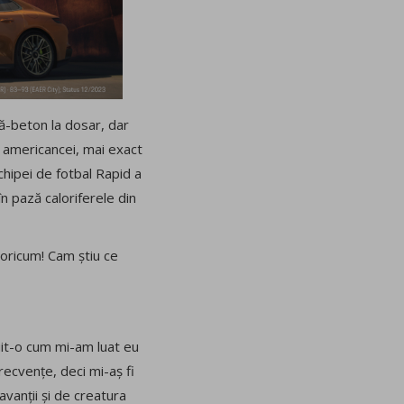
bă-beton la dosar, dar
ul americancei, mai exact
chipei de fotbal Rapid a
în pază caloriferele din
oricum! Cam știu ce
luit-o cum mi-am luat eu
recvențe, deci mi-aș fi
avanții și de creatura