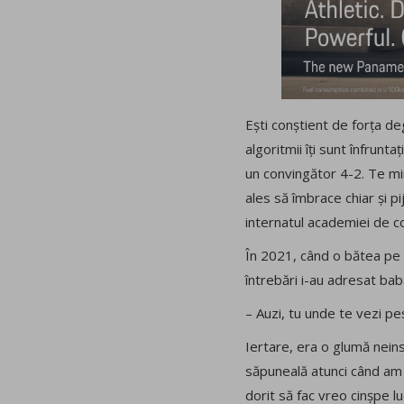
Ești conștient de forța de
algoritmii îți sunt înfrunt
un convingător 4-2. Te mi
ales să îmbrace chiar și pi
internatul academiei de copi
În 2021, când o bătea pe 
întrebări i-au adresat bab
– Auzi, tu unde te vezi pe
Iertare, era o glumă neins
săpuneală atunci când am d
dorit să fac vreo cinșpe l