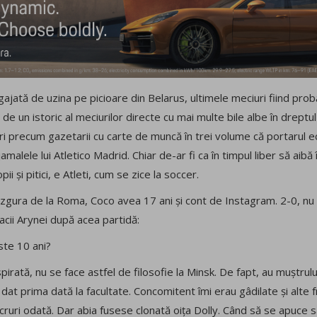
gajată de uzina pe picioare din Belarus, ultimele meciuri fiind pro
ați de un istoric al meciurilor directe cu mai multe bile albe în drept
ri precum gazetarii cu carte de muncă în trei volume că portarul e
jamalele lui Atletico Madrid. Chiar de-ar fi ca în timpul liber să
aibă 
i și pitici, e Atleti, cum se zice la soccer.
zgura de la Roma, Coco avea 17 ani și cont de Instagram. 2-0, nu 
acii Arynei după acea partidă:
ste 10 ani?
pirată, nu se face astfel de filosofie la Minsk. De fapt, au muștru
at prima dată la facultate. Concomitent îmi erau gâdilate și alte f
ucruri odată. Dar abia fusese clonată oița Dolly. Când să se apuce s