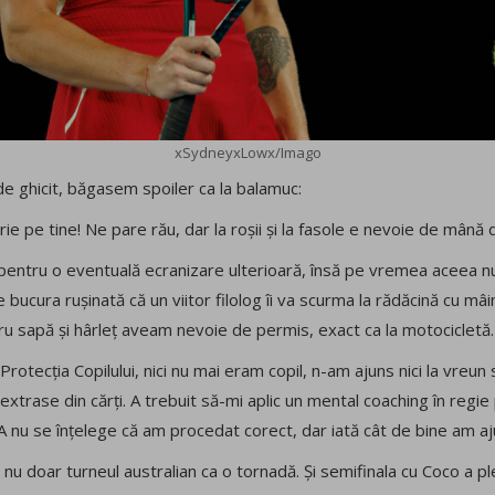
xSydneyxLowx/Imago
e ghicit, băgasem spoiler ca la balamuc:
rie pe tine! Ne pare rău, dar la roșii și la fasole e nevoie de mână d
pentru o eventuală ecranizare ulterioară, însă pe vremea aceea nu
 bucura rușinată că un viitor filolog îi va scurma la rădăcină cu mâin
tru sapă și hârleț aveam nevoie de permis, exact ca la motocicletă.
rotecția Copilului, nici nu mai eram copil, n-am ajuns nici la vreun 
extrase din cărți. A trebuit să-mi aplic un mental coaching în regie 
 A nu se înțelege că am procedat corect, dar iată cât de bine am a
t nu doar turneul australian ca o tornadă. Și semifinala cu Coco a p