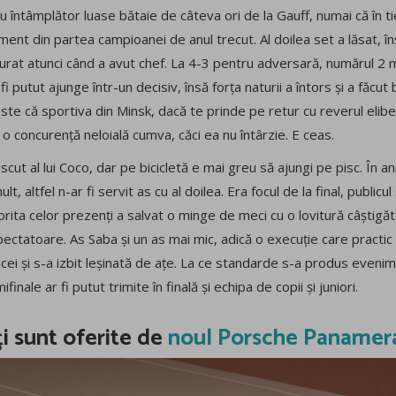
u întâmplător luase bătaie de câteva ori de la Gauff, numai că în t
ment din partea campioanei de anul trecut. Al doilea set a lăsat, în
burat atunci când a avut chef. La 4-3 pentru adversară, numărul 2
 fi putut ajunge într-un decisiv, însă forța naturii a întors și a făcut
te că sportiva din Minsk, dacă te prinde pe retur cu reverul elibe
 o concurență neloială cumva, căci ea nu întârzie. E ceas.
escut al lui Coco, dar pe bicicletă e mai greu să ajungi pe pisc. În ani
t, altfel n-ar fi servit as cu al doilea. Era focul de la final, publicu
rita celor prezenți a salvat o minge de meci cu o lovitură câștigă
pectatoare. As Saba și un as mai mic, adică o execuție care practic
ei și s-a izbit leșinată de ațe. La ce standarde s-a produs evenim
nale ar fi putut trimite în finală și echipa de copii și juniori.
ți sunt oferite de
noul Porsche Panamer