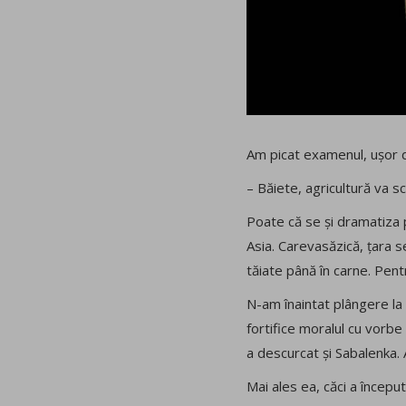
Am picat examenul, ușor d
– Băiete, agricultură va sc
Poate că se și dramatiza 
Asia. Carevasăzică, țara se
tăiate până în carne. Pen
N-am înaintat plângere la P
fortifice moralul cu vorbe 
a descurcat și Sabalenka.
Mai ales ea, căci a începu