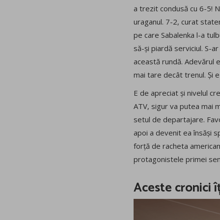
a trezit condusă cu 6-5! N
uraganul. 7-2, curat state
pe care Sabalenka l-a tul
să-și piardă serviciul. S-ar
această rundă. Adevărul es
mai tare decât trenul. Și e
E de apreciat și nivelul cr
ATV, sigur va putea mai mul
setul de departajare. Favo
apoi a devenit ea însăși s
forță de racheta americanc
protagonistele primei semifi
Aceste cronici î