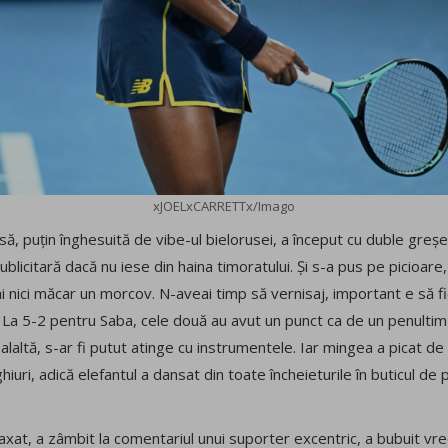
xJOELxCARRETTx/Imago
să, puțin înghesuită de vibe-ul bielorusei, a început cu duble greșe
blicitară dacă nu iese din haina timoratului. Și s-a pus pe picioare, 
i nici măcar un morcov. N-aveai timp să vernisaj, important e să f
 La 5-2 pentru Saba, cele două au avut un punct ca de un penultim 
altă, s-ar fi putut atinge cu instrumentele. Iar mingea a picat de 
uri, adică elefantul a dansat din toate încheieturile în buticul de p
xat, a zâmbit la comentariul unui suporter excentric, a bubuit vreo 