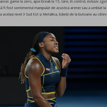
ancei: game la zero, apoi break la 15, tare, în control, inclusiv zg
Să fi fost sentimentul manipulat de acustica arenei sau a umblat la
la același nivel 3 Sud Est și Metallica, băieții de la butoane au câte