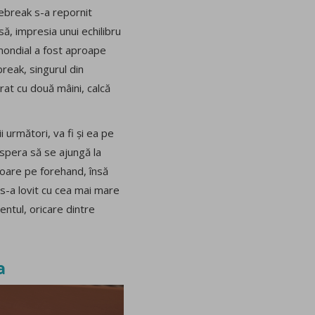
iebreak s-a repornit
să, impresia unui echilibru
 mondial a fost aproape
 break, singurul din
rat cu două mâini, calcă
i următori, va fi și ea pe
l spera să se ajungă la
toare pe forehand, însă
 s-a lovit cu cea mai mare
entul, oricare dintre
a