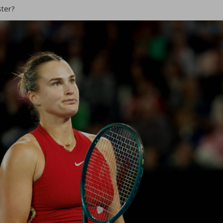
șter?